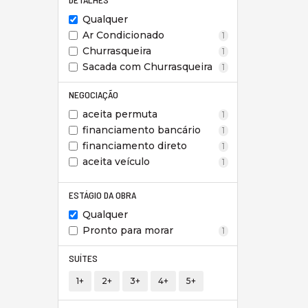
Qualquer
Ar Condicionado
1
Churrasqueira
1
Sacada com Churrasqueira
1
NEGOCIAÇÃO
aceita permuta
1
financiamento bancário
1
financiamento direto
1
aceita veículo
1
ESTÁGIO DA OBRA
Qualquer
Pronto para morar
1
SUÍTES
1+
2+
3+
4+
5+