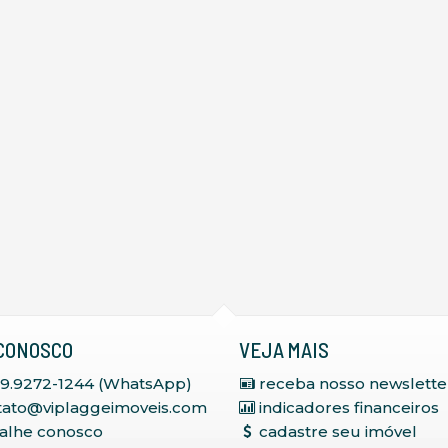
CONOSCO
VEJA MAIS
 9.9272-1244 (WhatsApp)
receba nosso newslette
tato@viplaggeimoveis.com
indicadores financeiros
balhe conosco
cadastre seu imóvel