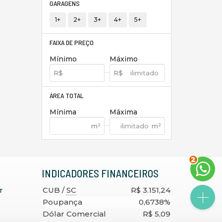
GARAGENS
1+
2+
3+
4+
5+
FAIXA DE PREÇO
Mínimo
Máximo
ÁREA TOTAL
Mínima
Máxima
2
INDICADORES
FINANCEIROS
r
CUB /
SC
R$ 3.151,24
Poupança
0,6738%
Dólar Comercial
R$ 5,09