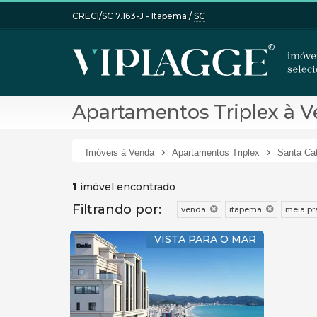
CRECI/SC 7.163-J
- Itapema /
SC
Apartamentos Triplex à V
Imóveis à Venda
Apartamentos Triplex
Santa Cat
1
imóvel encontrado
Filtrando por:
venda
itapema
meia pr
VISTA PARA O MAR