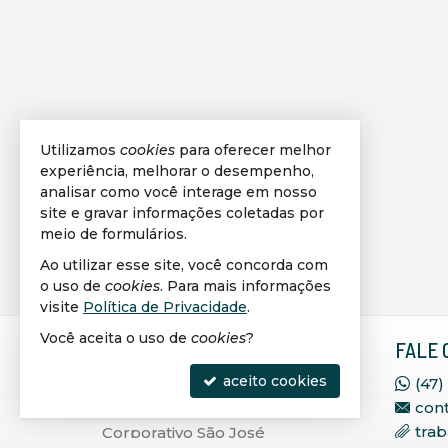
Utilizamos
cookies
para oferecer melhor
experiência, melhorar o desempenho,
analisar como você interage em nosso
site e gravar informações coletadas por
meio de formulários.
Ao utilizar esse site, você concorda com
o uso de
cookies
. Para mais informações
visite
Política de Privacidade
.
Você aceita o uso de
cookies
?
VIPLAGGE IMÓVEIS
FALE 
SELECIONADOS
aceito cookies
(47)
con
Rua 236, 71, Sala 402, Ed.
tra
Corporativo São José