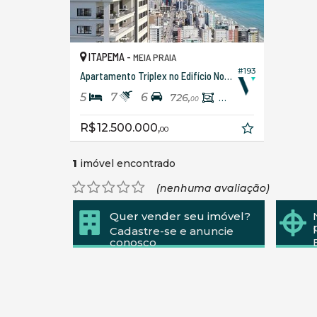
ITAPEMA -
MEIA PRAIA
#193
Apartamento Triplex no Edifício Noah Dallo
5
7
6
726,
455,
00
00
R$ 12.500.000,
00
1
imóvel encontrado
(nenhuma avaliação)
Quer vender seu imóvel?
Cadastre-se e anuncie
conosco