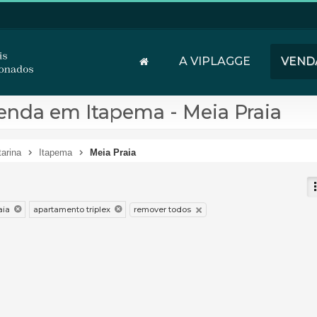
A VIPLAGGE
VEND
enda em Itapema - Meia Praia
arina
Itapema
Meia Praia
remover todos
aia
apartamento triplex