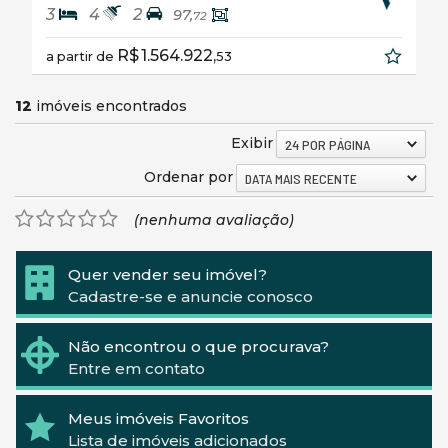
3
4
2
97,
72
R$ 1.564.922,
a partir de
53
12
imóveis encontrados
Exibir
24 POR PÁGINA
Ordenar por
DATA MAIS RECENTE
(nenhuma avaliação)
Quer vender seu imóvel?
Cadastre-se e anuncie conosco
Não encontrou o que procurava?
Entre em contato
Meus imóveis Favoritos
Lista de imóveis adicionados