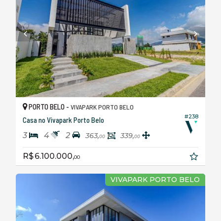
PORTO BELO -
VIVAPARK PORTO BELO
#238
Casa no Vivapark Porto Belo
3
4
2
363,
339,
00
00
R$ 6.100.000,
00
VIVAPARK PORTO BELO