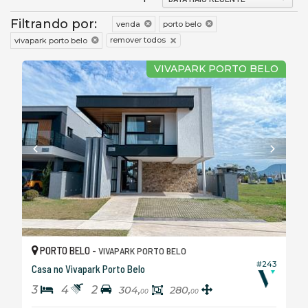
Filtrando por:
venda
porto belo
remover todos
vivapark porto belo
VIVAPARK PORTO BELO
PORTO BELO -
VIVAPARK PORTO BELO
#243
Casa no Vivapark Porto Belo
3
4
2
304,
280,
00
00