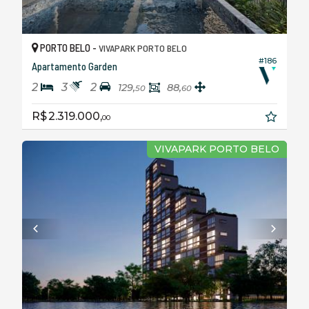
PORTO BELO -
VIVAPARK PORTO BELO
#186
Apartamento Garden
2
3
2
129,
88,
50
60
R$ 2.319.000,
00
VIVAPARK PORTO BELO