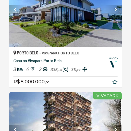
PORTO BELO -
VIVAPARK PORTO BELO
#225
Casa no Vivapark Porto Belo
3
4
2
335,
311,
68
00
R$ 8.000.000,
00
VIVAPARK