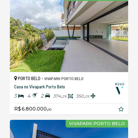
PORTO BELO -
VIVAPARK PORTO BELO
#240
Casa no Vivapark Porto Belo
3
4
2
374,
350,
29
29
R$ 6.800.000,
00
VIVAPARK PORTO BELO