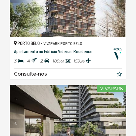
PORTO BELO -
VIVAPARK PORTO BELO
#205
Apartamento no Edifício Videiras Residence
3
4
2
189,
159,
00
00
Consulte-nos
VIVAPARK