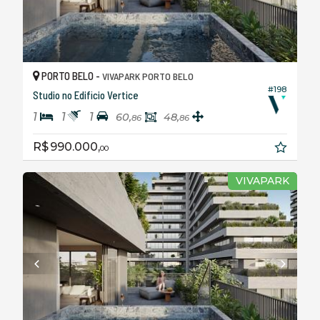
PORTO BELO -
VIVAPARK PORTO BELO
#198
Studio no Edificio Vertice
1
1
1
60,
48,
86
86
R$ 990.000,
00
VIVAPARK