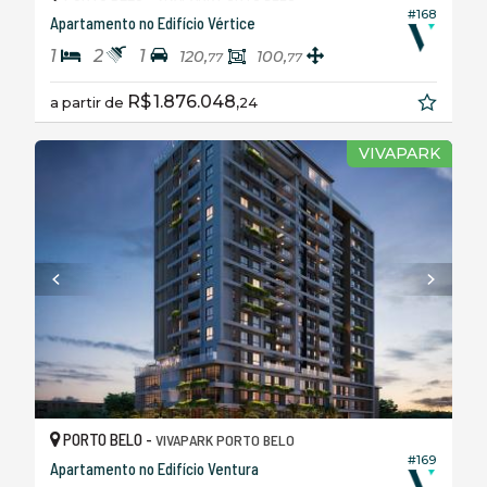
#168
Apartamento no Edifício Vértice
1
2
1
120,
100,
77
77
R$ 1.876.048,
a partir de
24
VIVAPARK
PORTO BELO -
VIVAPARK PORTO BELO
#169
Apartamento no Edifício Ventura