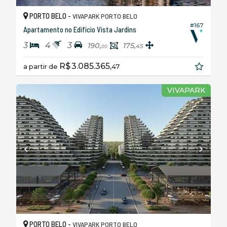
PORTO BELO -
VIVAPARK PORTO BELO
#167
Apartamento no Edifício Vista Jardins
3
4
3
190,
175,
45
00
R$ 3.085.365,
a partir de
47
VIVAPARK
PORTO BELO -
VIVAPARK PORTO BELO