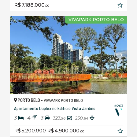
R$ 7.188.000,
00
VIVAPARK PORTO BELO
PORTO BELO -
VIVAPARK PORTO BELO
#203
Apartamento Duplex no Edifício Vista Jardins
3
4
3
323,
250,
96
64
R$ 5.200.000
R$ 4.900.000,
00