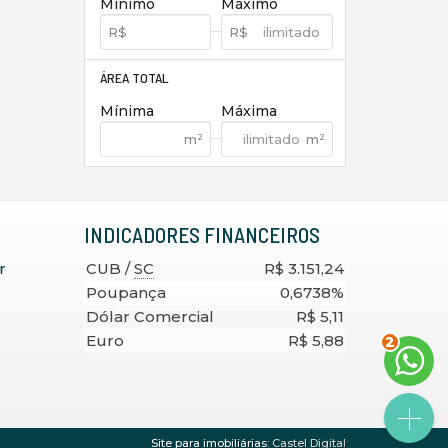
Mínimo
Máximo
ÁREA TOTAL
Mínima
Máxima
INDICADORES
FINANCEIROS
r
CUB /
SC
R$ 3.151,24
Poupança
0,6738%
Dólar Comercial
R$ 5,11
2
Euro
R$ 5,88
Site para imobiliárias
: Castel Digital