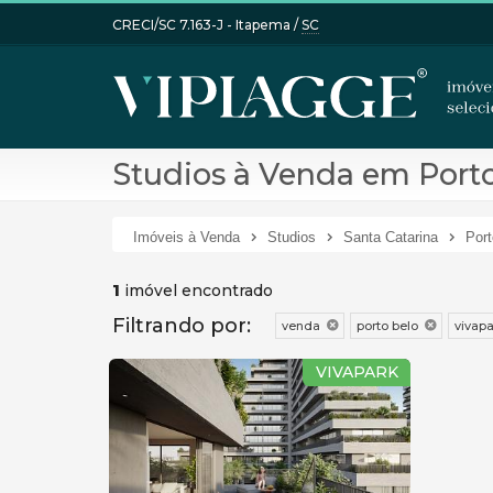
CRECI/SC 7.163-J
- Itapema /
SC
Studios à Venda em Porto
Imóveis à Venda
Studios
Santa Catarina
Port
1
imóvel encontrado
Filtrando por:
venda
porto belo
vivapa
VIVAPARK