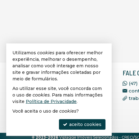
Utilizamos
cookies
para oferecer melhor
experiência, melhorar o desempenho,
analisar como você interage em nosso
VIPLAGGE IMÓVEIS
FALE 
site e gravar informações coletadas por
meio de formulários.
SELECIONADOS
(47)
Ao utilizar esse site, você concorda com
con
Rua 236, 71, Sala 402, Ed.
o uso de
cookies
. Para mais informações
tra
Corporativo São José
visite
Política de Privacidade
.
Meia Praia - 88220-000
Você aceita o uso de
cookies
?
Itapema -
SC
mapa google
aceito cookies
©
2023-
2026
Viplagge Imóveis Selecionados -
CRECI/SC 