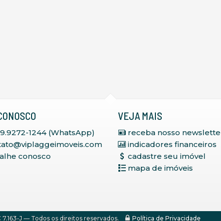
CONOSCO
VEJA MAIS
 9.9272-1244 (WhatsApp)
receba nosso newslette
tato@viplaggeimoveis.com
indicadores financeiros
balhe conosco
cadastre seu imóvel
mapa de imóveis
7.163-J
— Todos os direitos reservados.
Política de Privacidade