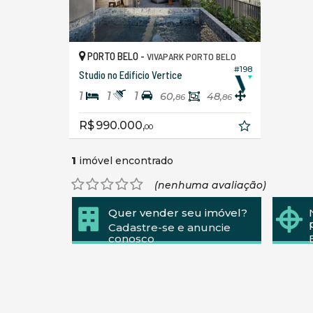
PORTO BELO -
VIVAPARK PORTO BELO
#198
Studio no Edificio Vertice
1
1
1
60,
48,
86
86
R$ 990.000,
00
1
imóvel encontrado
(nenhuma avaliação)
Quer vender seu imóvel?
Cadastre-se e anuncie
conosco