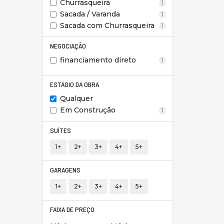
Churrasqueira
1
Sacada / Varanda
1
Sacada com Churrasqueira
1
NEGOCIAÇÃO
financiamento direto
1
ESTÁGIO DA OBRA
Qualquer
Em Construção
1
SUÍTES
1+
2+
3+
4+
5+
GARAGENS
1+
2+
3+
4+
5+
FAIXA DE PREÇO