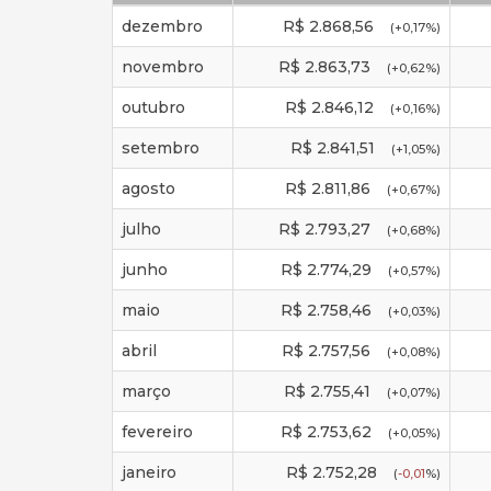
dezembro
R$
2.868,56
(
+0,17
%)
novembro
R$
2.863,73
(
+0,62
%)
outubro
R$
2.846,12
(
+0,16
%)
setembro
R$
2.841,51
(
+1,05
%)
agosto
R$
2.811,86
(
+0,67
%)
julho
R$
2.793,27
(
+0,68
%)
junho
R$
2.774,29
(
+0,57
%)
maio
R$
2.758,46
(
+0,03
%)
abril
R$
2.757,56
(
+0,08
%)
março
R$
2.755,41
(
+0,07
%)
fevereiro
R$
2.753,62
(
+0,05
%)
janeiro
R$
2.752,28
(
-0,01
%)