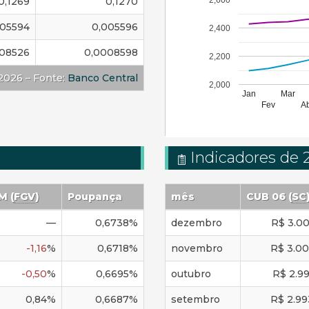
0,1269
0,1270
005594
0,005596
2,400
08526
0,0008598
2,200
2026 – Fonte:
Banco Central
2,000
Jan
Mar
Fev
A
Indicadores de 
-M
(
FGV
)
Poupança
mês
CUB 06 (
SC
—
0,6738
%
dezembro
R$
3.00
-1,16
%
0,6718
%
novembro
R$
3.00
-0,50
%
0,6695
%
outubro
R$
2.9
0,84
%
0,6687
%
setembro
R$
2.99