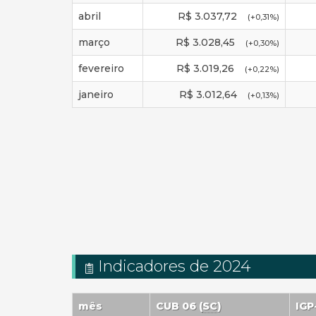
abril
R$
3.037,72
(
+0,31
%)
março
R$
3.028,45
(
+0,30
%)
fevereiro
R$
3.019,26
(
+0,22
%)
janeiro
R$
3.012,64
(
+0,13
%)
Indicadores de 2024
mês
CUB 06 (
SC
)
IG