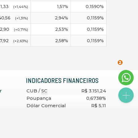
71,33
1,51
%
0,1590
%
(
+1,44
%)
40,56
2,94
%
0,1159
%
(
+1,31
%)
12,90
2,53
%
0,1159
%
(
+0,71
%)
7,92
2,58
%
0,1159
%
(
+2,63
%)
2
INDICADORES
FINANCEIROS
r
CUB /
SC
R$ 3.151,24
Poupança
0,6738%
Dólar Comercial
R$ 5,11
Euro
R$ 5,88