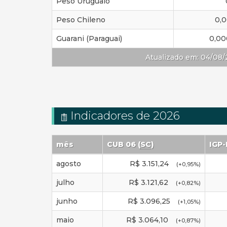
Peso Uruguaio
Peso Chileno
0,
Guarani (Paraguai)
0,00
Atualizado em: 04/08/
Indicadores de 2026
mês
CUB 06 (
SC
)
IGP
agosto
R$
3.151,24
(
+0,95
%)
julho
R$
3.121,62
(
+0,82
%)
junho
R$
3.096,25
(
+1,05
%)
maio
R$
3.064,10
(
+0,87
%)