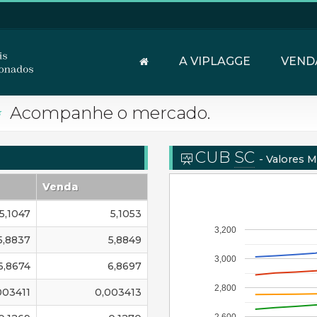
A VIPLAGGE
VEND
Acompanhe o mercado.
CUB
SC
- Valores 
Venda
5,1047
5,1053
3,200
5,8837
5,8849
3,000
6,8674
6,8697
2,800
003411
0,003413
2,600