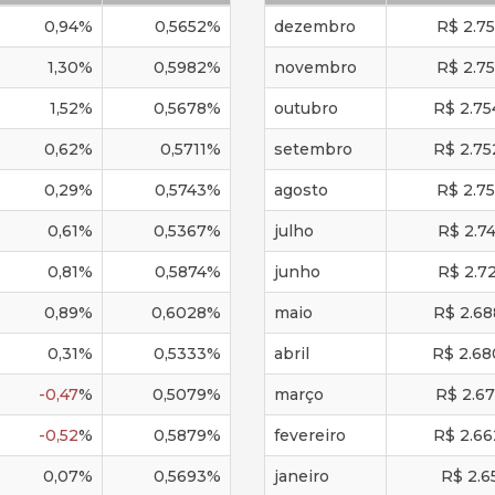
0,94
%
0,5652
%
dezembro
R$
2.7
1,30
%
0,5982
%
novembro
R$
2.7
1,52
%
0,5678
%
outubro
R$
2.75
0,62
%
0,5711
%
setembro
R$
2.75
0,29
%
0,5743
%
agosto
R$
2.7
0,61
%
0,5367
%
julho
R$
2.7
0,81
%
0,5874
%
junho
R$
2.7
0,89
%
0,6028
%
maio
R$
2.68
0,31
%
0,5333
%
abril
R$
2.68
-0,47
%
0,5079
%
março
R$
2.67
-0,52
%
0,5879
%
fevereiro
R$
2.66
0,07
%
0,5693
%
janeiro
R$
2.6