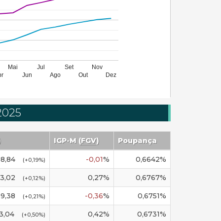
Mai
Jul
Set
Nov
br
Jun
Ago
Out
Dez
2025
)
IGP-M
(
FGV
)
Poupança
8,84
-0,01
%
0,6642
%
(
+0,19
%)
3,02
0,27
%
0,6767
%
(
+0,12
%)
99,38
-0,36
%
0,6751
%
(
+0,21
%)
3,04
0,42
%
0,6731
%
(
+0,50
%)