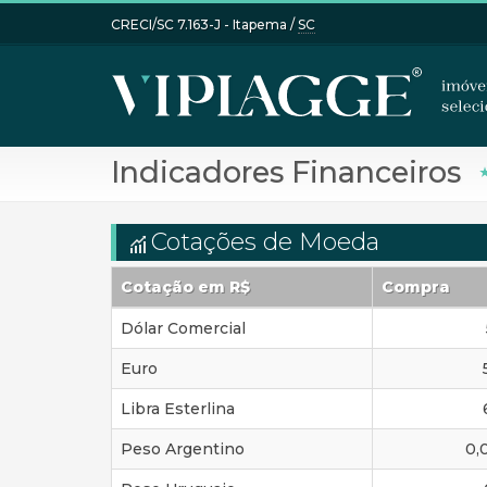
CRECI/SC 7.163-J
- Itapema /
SC
Indicadores Financeiros
Cotações de Moeda
Cotação em R$
Compra
Dólar Comercial
Euro
Libra Esterlina
Peso Argentino
0,