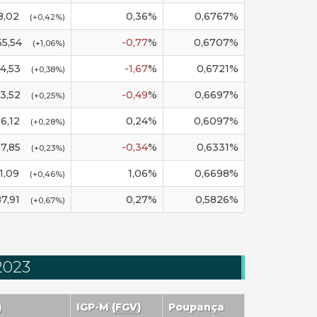
8,02
0,36
%
0,6767
%
(
+0,42
%)
65,54
-0,77
%
0,6707
%
(
+1,06
%)
4,53
-1,67
%
0,6721
%
(
+0,38
%)
3,52
-0,49
%
0,6697
%
(
+0,25
%)
16,12
0,24
%
0,6097
%
(
+0,28
%)
7,85
-0,34
%
0,6331
%
(
+0,23
%)
1,09
1,06
%
0,6698
%
(
+0,46
%)
7,91
0,27
%
0,5826
%
(
+0,67
%)
2023
)
IGP-M
(
FGV
)
Poupança