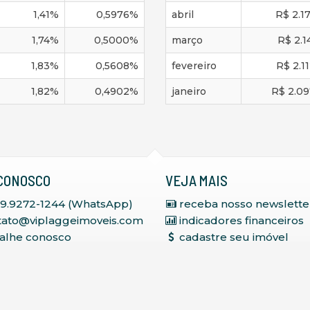
1,41
%
0,5976
%
abril
R$
2.1
1,74
%
0,5000
%
março
R$
2.1
1,83
%
0,5608
%
fevereiro
R$
2.1
1,82
%
0,4902
%
janeiro
R$
2.09
CONOSCO
VEJA MAIS
 9.9272-1244 (WhatsApp)
receba nosso newslette
tato@viplaggeimoveis.com
indicadores financeiros
balhe conosco
cadastre seu imóvel
mapa de imóveis