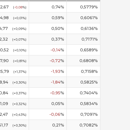
52,67
0,74
%
0,5779
%
(
-0,08
%)
54,98
0,59
%
0,6061
%
(
+0,01
%)
4,77
0,50
%
0,6136
%
(
+0,09
%)
2,32
0,37
%
0,7171
%
(
+0,07
%)
50,52
-0,14
%
0,6589
%
(
+0,10
%)
47,90
-0,72
%
0,6808
%
(
+0,81
%)
25,79
-1,93
%
0,7158
%
(
+1,37
%)
8,94
-1,84
%
0,5825
%
(
+0,30
%)
0,84
-0,95
%
0,7404
%
(
+0,37
%)
1,09
0,05
%
0,5834
%
(
+0,32
%)
2,47
-0,06
%
0,7091
%
(
+0,43
%)
51,17
0,21
%
0,7082
%
(
+0,30
%)