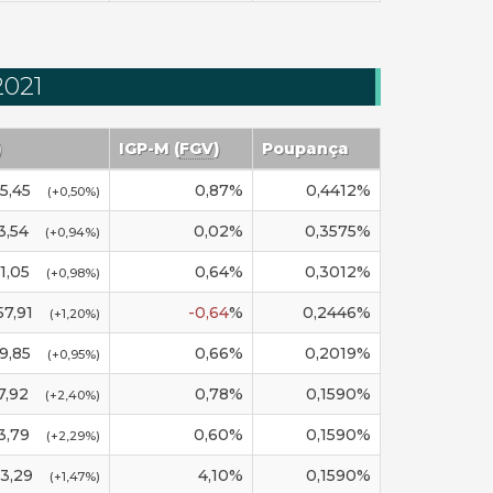
2021
)
IGP-M
(
FGV
)
Poupança
15,45
0,87
%
0,4412
%
(
+0,50
%)
3,54
0,02
%
0,3575
%
(
+0,94
%)
1,05
0,64
%
0,3012
%
(
+0,98
%)
57,91
-0,64
%
0,2446
%
(
+1,20
%)
9,85
0,66
%
0,2019
%
(
+0,95
%)
7,92
0,78
%
0,1590
%
(
+2,40
%)
3,79
0,60
%
0,1590
%
(
+2,29
%)
3,29
4,10
%
0,1590
%
(
+1,47
%)