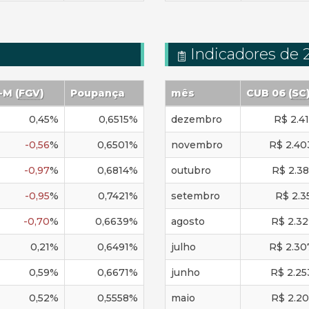
Indicadores de 
P-M
(
FGV
)
Poupança
mês
CUB 06 (
SC
0,45
%
0,6515
%
dezembro
R$
2.4
-0,56
%
0,6501
%
novembro
R$
2.40
-0,97
%
0,6814
%
outubro
R$
2.38
-0,95
%
0,7421
%
setembro
R$
2.3
-0,70
%
0,6639
%
agosto
R$
2.32
0,21
%
0,6491
%
julho
R$
2.30
0,59
%
0,6671
%
junho
R$
2.25
0,52
%
0,5558
%
maio
R$
2.20