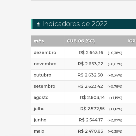
Indicadores de 2022
mês
CUB 06 (
SC
)
IG
dezembro
R$
2.643,16
(
+0,38
%)
novembro
R$
2.633,22
(
+0,03
%)
outubro
R$
2.632,38
(
+0,34
%)
setembro
R$
2.623,42
(
+0,78
%)
agosto
R$
2.603,14
(
+1,19
%)
julho
R$
2.572,55
(
+1,12
%)
junho
R$
2.544,17
(
+2,97
%)
maio
R$
2.470,83
(
+0,39
%)