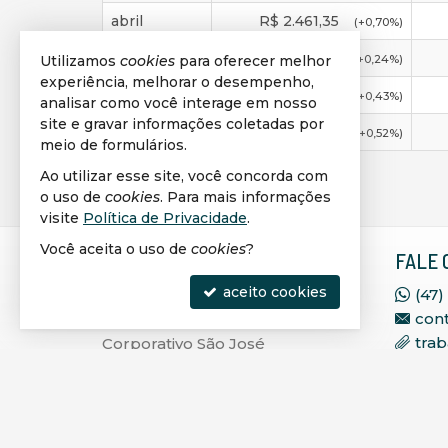
abril
R$
2.461,35
(
+0,70
%)
março
R$
2.444,30
(
+0,24
%)
Utilizamos
cookies
para oferecer melhor
experiência, melhorar o desempenho,
fevereiro
R$
2.438,51
(
+0,43
%)
analisar como você interage em nosso
site e gravar informações coletadas por
janeiro
R$
2.428,10
(
+0,52
%)
meio de formulários.
Ao utilizar esse site, você concorda com
o uso de
cookies
. Para mais informações
visite
Política de Privacidade
.
Você aceita o uso de
cookies
?
VIPLAGGE IMÓVEIS
FALE 
SELECIONADOS
aceito cookies
(47)
con
Rua 236, 71, Sala 402, Ed.
tra
Corporativo São José
Meia Praia - 88220-000
Itapema -
SC
mapa google