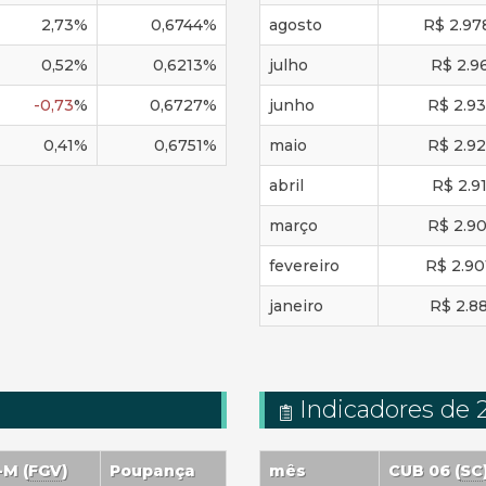
2,73
%
0,6744
%
agosto
R$
2.97
0,52
%
0,6213
%
julho
R$
2.9
-0,73
%
0,6727
%
junho
R$
2.93
0,41
%
0,6751
%
maio
R$
2.92
abril
R$
2.9
março
R$
2.90
fevereiro
R$
2.90
janeiro
R$
2.88
Indicadores de 
P-M
(
FGV
)
Poupança
mês
CUB 06 (
SC