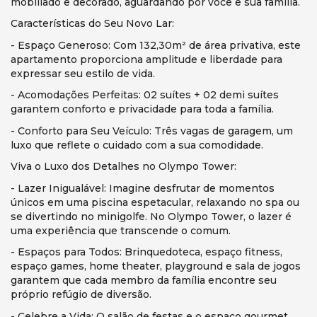
mobiliado e decorado, aguardando por você e sua família.
Características do Seu Novo Lar:
- Espaço Generoso: Com 132,30m² de área privativa, este
apartamento proporciona amplitude e liberdade para
expressar seu estilo de vida.
- Acomodações Perfeitas: 02 suítes + 02 demi suítes
garantem conforto e privacidade para toda a família.
- Conforto para Seu Veículo: Três vagas de garagem, um
luxo que reflete o cuidado com a sua comodidade.
Viva o Luxo dos Detalhes no Olympo Tower:
- Lazer Inigualável: Imagine desfrutar de momentos
únicos em uma piscina espetacular, relaxando no spa ou
se divertindo no minigolfe. No Olympo Tower, o lazer é
uma experiência que transcende o comum.
- Espaços para Todos: Brinquedoteca, espaço fitness,
espaço games, home theater, playground e sala de jogos
garantem que cada membro da família encontre seu
próprio refúgio de diversão.
- Celebre a Vida: O salão de festas e o espaço gourmet