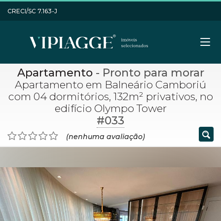
CRECI/SC 7.163-J
Apartamento
- Pronto para morar
Apartamento em Balneário Camboriú
com 04 dormitórios, 132m² privativos, no
edifício Olympo Tower
#033
(nenhuma avaliação)