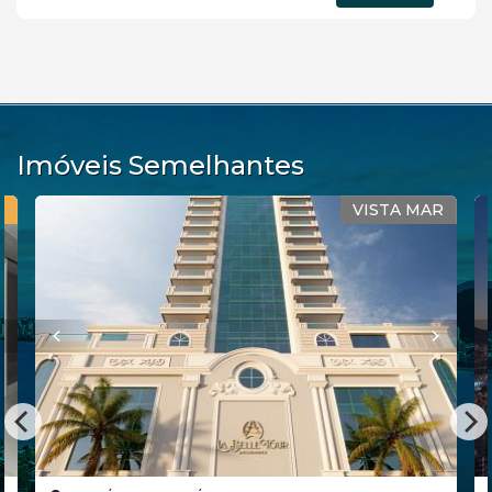
Imóveis Semelhantes
ISTA MAR
QUADRA M