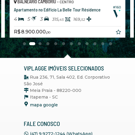
BALNEÁRIO CAMBORIÚ -
CENTRO
#160
#
Apartamento no Edifício Marena
4
5
4
353,
268,
58
21
R$ 8.865.367,
52
VIPLAGGE IMÓVEIS SELECIONADOS
Rua 236, 71, Sala 402, Ed. Corporativo
São José
Meia Praia - 88220-000
Itapema -
SC
mapa google
FALE CONOSCO
(47) 9.9272-1244 (WhatsApp)