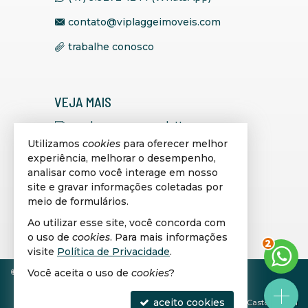
contato@viplaggeimoveis.com
trabalhe conosco
VEJA MAIS
receba nosso newsletter
Utilizamos
cookies
para oferecer melhor
indicadores financeiros
experiência, melhorar o desempenho,
analisar como você interage em nosso
cadastre seu imóvel
site e gravar informações coletadas por
imóveis favoritos
meio de formulários.
Ao utilizar esse site, você concorda com
mapa de imóveis
o uso de
cookies
. Para mais informações
2
visite
Política de Privacidade
.
©
2026
CRECI/SC 7.163-J
Política de Privacidade
Você aceita o uso de
cookies
?
aceito cookies
Site para imobiliárias
: Castel Digital