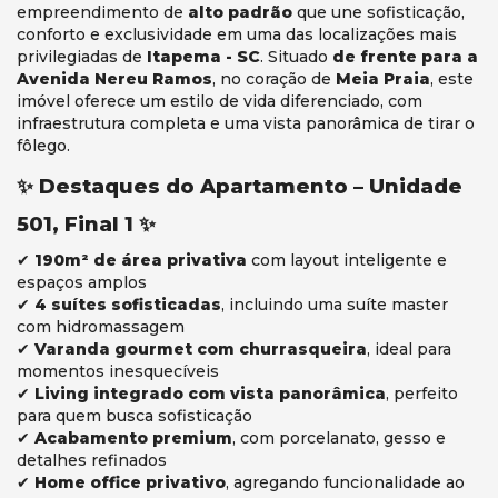
empreendimento de
alto padrão
que une sofisticação,
conforto e exclusividade em uma das localizações mais
privilegiadas de
Itapema - SC
. Situado
de frente para a
Avenida Nereu Ramos
, no coração de
Meia Praia
, este
imóvel oferece um estilo de vida diferenciado, com
infraestrutura completa e uma vista panorâmica de tirar o
fôlego.
✨ Destaques do Apartamento – Unidade
501, Final 1 ✨
✔
190m² de área privativa
com layout inteligente e
espaços amplos
✔
4 suítes sofisticadas
, incluindo uma suíte master
com hidromassagem
✔
Varanda gourmet com churrasqueira
, ideal para
momentos inesquecíveis
✔
Living integrado com vista panorâmica
, perfeito
para quem busca sofisticação
✔
Acabamento premium
, com porcelanato, gesso e
detalhes refinados
✔
Home office privativo
, agregando funcionalidade ao