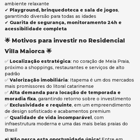
ambiente relaxante
✔
Playground, brinquedoteca e sala de jogos
,
garantindo diversão para todas as idades
✔
Guarita de segurança, monitoramento 24h e
acessibilidade completa
🌟 Motivos para investir no Residencial
Villa Maiorca 🌟
✅
Localização estratégica
: no coração de Meia Praia,
próximo a shoppings, restaurantes e serviços de alto
padrão
✅
Valorização imobiliária
: Itapema é um dos mercados
mais promissores do litoral catarinense
✅
Alta demanda para locação de temporada e
moradia fixa
, garantindo retorno sobre o investimento
✅
Exclusividade e requinte
, em um empreendimento
de design sofisticado e acabamentos premium
✅
Qualidade de vida incomparável
, com
infraestrutura moderna e uma das mais belas praias do
Brasil
📲
Não perca esta oportunidade única!
Entre em