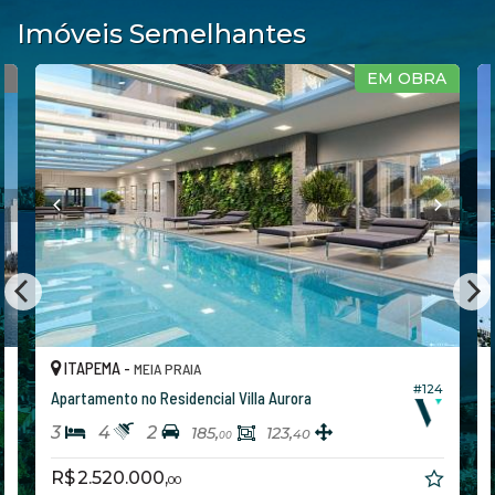
Imóveis Semelhantes
RA
QUADRA MAR
ITAPEMA -
MEIA PRAIA
124
#146
Apartamento no Edifício Acqua Blue Residence
4
5
3
225,
202,
00
00
R$ 5.490.000,
00