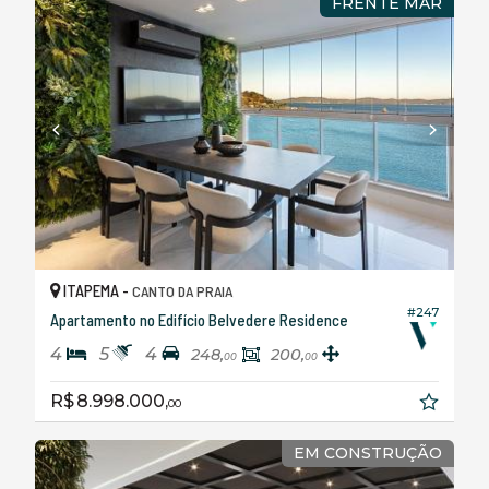
FRENTE MAR
ITAPEMA -
CANTO DA PRAIA
#247
Apartamento no Edifício Belvedere Residence
4
5
4
248,
200,
00
00
R$ 8.998.000,
00
EM CONSTRUÇÃO