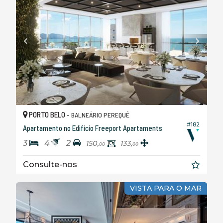
PORTO BELO -
BALNEÁRIO PEREQUÊ
#182
Apartamento no Edifício Freeport Apartaments
3
4
2
150,
133,
00
00
Consulte-nos
VISTA PARA O MAR