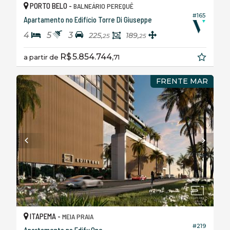
PORTO BELO -
BALNEÁRIO PEREQUÊ
#165
Apartamento no Edifício Torre Di Giuseppe
4
5
3
225,
189,
25
25
R$ 5.854.744,
a partir de
71
FRENTE MAR
ITAPEMA -
MEIA PRAIA
#219