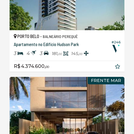
PORTO BELO -
BALNEÁRIO PEREQUÊ
#246
Apartamento no Edifício Hudson Park
3
4
3
181,
145,
00
00
R$ 4.374.600,
00
FRENTE MAR