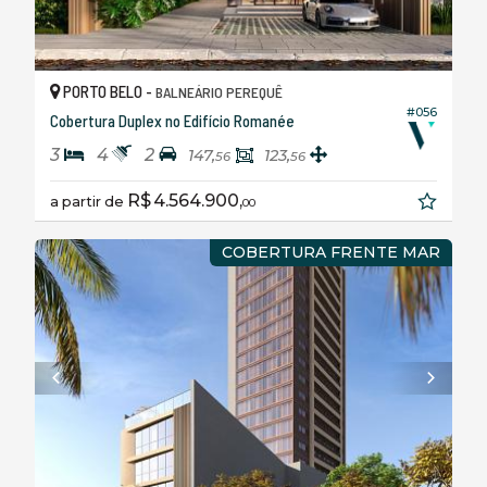
PORTO BELO -
BALNEÁRIO PEREQUÊ
#056
Cobertura Duplex no Edifício Romanée
3
4
2
147,
123,
56
56
R$ 4.564.900,
a partir de
00
COBERTURA FRENTE MAR