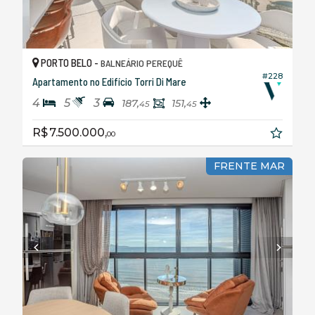
PORTO BELO -
BALNEÁRIO PEREQUÊ
#228
Apartamento no Edifício Torri Di Mare
4
5
3
187,
151,
45
45
R$ 7.500.000,
00
FRENTE MAR