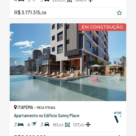
00
00
R$ 3.171.315,
38
EM CONSTRUÇÃO
ITAPEMA -
MEIA PRAIA
#195
Apartamento no Edifício Sunny Place
3
4
3
161,
137,
63
63