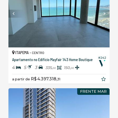
ITAPEMA -
CENTRO
#242
Apartamento no Edifício Mayfair 143 Home Boutique
4
5
3
335,
150,
00
00
R$ 4.397.318,
a partir de
31
FRENTE MAR