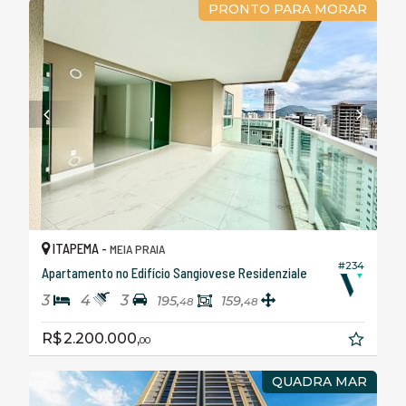
PRONTO PARA MORAR
ITAPEMA -
MEIA PRAIA
#234
Apartamento no Edifício Sangiovese Residenziale
3
4
3
195,
159,
48
48
R$ 2.200.000,
00
QUADRA MAR