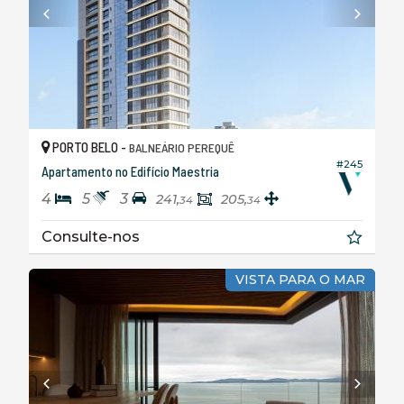
PORTO BELO -
BALNEÁRIO PEREQUÊ
#245
Apartamento no Edifício Maestria
4
5
3
241,
205,
34
34
Consulte-nos
VISTA PARA O MAR