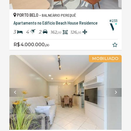
PORTO BELO -
BALNEÁRIO PEREQUÊ
#233
Apartamento no Edifício Beach House Residence
3
4
2
162,
126,
00
00
R$ 4.000.000,
00
MOBILIADO