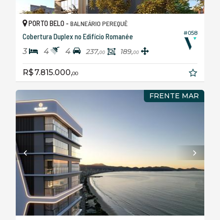
PORTO BELO -
BALNEÁRIO PEREQUÊ
#058
Cobertura Duplex no Edifício Romanée
3
4
4
237,
189,
00
00
R$ 7.815.000,
00
FRENTE MAR