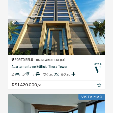
PORTO BELO -
BALNEÁRIO PEREQUÊ
#229
Apartamento no Edifício Thera Tower
2
3
1
104,
80,
30
30
R$ 1.420.000,
00
VISTA MAR