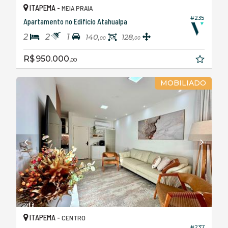
ITAPEMA -
MEIA PRAIA
#235
Apartamento no Edifício Atahualpa
2
2
1
140,
128,
00
00
R$ 950.000,
00
MOBILIADO
ITAPEMA -
CENTRO
#237