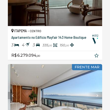
ITAPEMA -
CENTRO
#012
Apartamento no Edifício Mayfair 143 Home Boutique
3
4
3
335,
150,
00
00
R$ 6.279.094,
00
FRENTE MAR