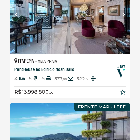
ITAPEMA -
MEIA PRAIA
#187
PentHouse no Edifício Noah Dallo
4
6
5
573,
320,
00
00
R$ 13.998.800,
00
FRENTE MAR - LEED