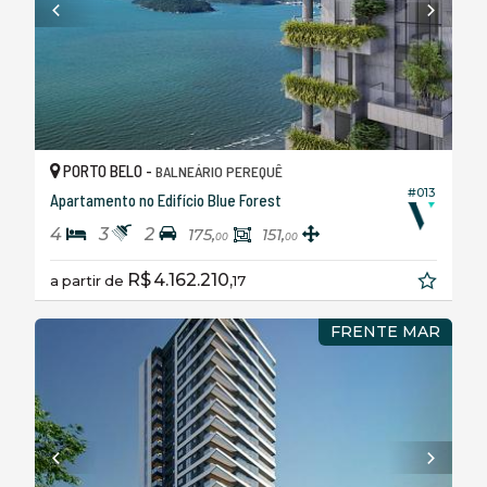
PORTO BELO -
BALNEÁRIO PEREQUÊ
#013
Apartamento no Edifício Blue Forest
4
3
2
175,
151,
00
00
R$ 4.162.210,
a partir de
17
FRENTE MAR