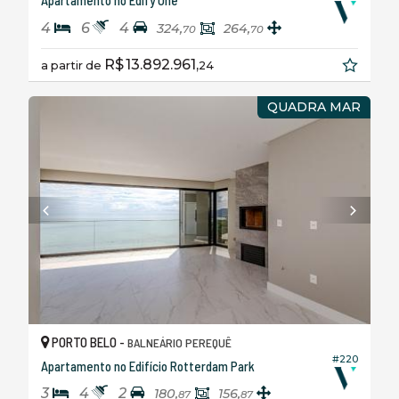
Apartamento no Edify One
4
6
4
324,
264,
70
70
R$ 13.892.961,
a partir de
24
QUADRA MAR
PORTO BELO -
BALNEÁRIO PEREQUÊ
#220
Apartamento no Edifício Rotterdam Park
3
4
2
180,
156,
87
87