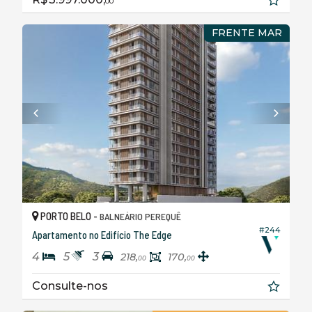
00
FRENTE MAR
PORTO BELO -
BALNEÁRIO PEREQUÊ
#244
Apartamento no Edifício The Edge
4
5
3
218,
170,
00
00
Consulte-nos