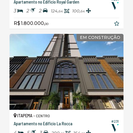
Apartamento no Edifício Royal Garden
3
2
2
124,
100,
64
64
R$ 1.800.000,
00
EM CONSTRUÇÃO
ITAPEMA -
CENTRO
#231
Apartamento no Edifício La Rocca
4
5
3
200,
164,