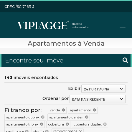
CRECI/SC 7.163-J
Apartamentos à Venda
Encontre seu Imóvel
143
imóveis encontrados
Exibir
24 POR PÁGINA
Ordenar por
DATA MAIS RECENTE
Filtrando por:
venda
apartamento
apartamento duplex
apartamento garden
apartamento triplex
cobertura
cobertura duplex
remover todos
penthouse
studio