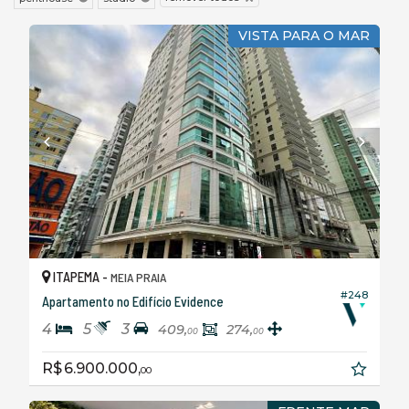
VISTA PARA O MAR
ITAPEMA -
MEIA PRAIA
#248
Apartamento no Edifício Evidence
4
5
3
409,
274,
00
00
R$ 6.900.000,
00