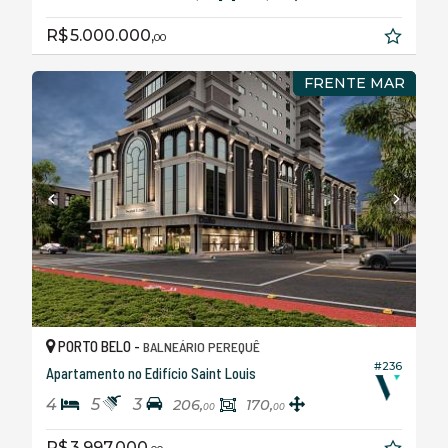
R$ 5.000.000,
00
FRENTE MAR
PORTO BELO -
BALNEÁRIO PEREQUÊ
#236
Apartamento no Edifício Saint Louis
4
5
3
206,
170,
00
00
R$ 3.997.000,