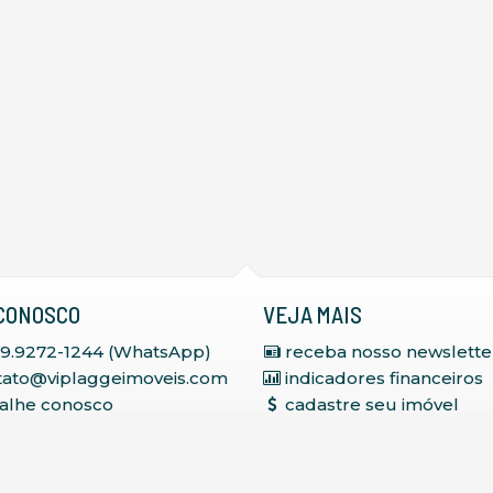
CONOSCO
VEJA MAIS
 9.9272-1244 (WhatsApp)
receba nosso newslette
tato@viplaggeimoveis.com
indicadores financeiros
balhe conosco
cadastre seu imóvel
mapa de imóveis