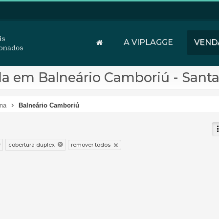
A VIPLAGGE
VEND
a em Balneário Camboriú - Santa
ina
Balneário Camboriú
remover todos
cobertura duplex