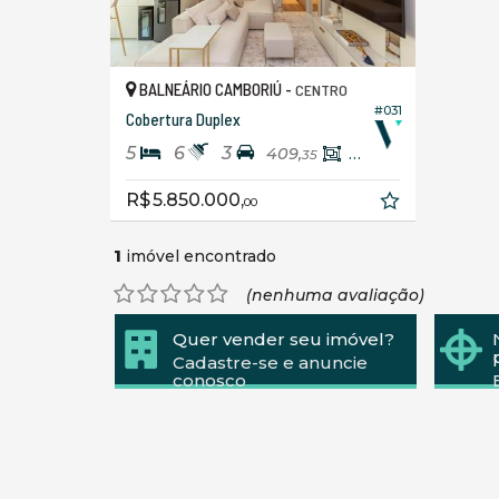
BALNEÁRIO CAMBORIÚ -
CENTRO
#031
Cobertura Duplex
5
6
3
409,
257,
35
74
R$ 5.850.000,
00
1
imóvel encontrado
(nenhuma avaliação)
Quer vender seu imóvel?
Cadastre-se e anuncie
conosco