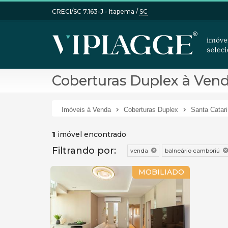
CRECI/SC 7.163-J
- Itapema /
SC
Coberturas Duplex à Vend
Imóveis à Venda
Coberturas Duplex
Santa Catar
1
imóvel encontrado
Filtrando por:
venda
balneário camboriú
MOBILIADO