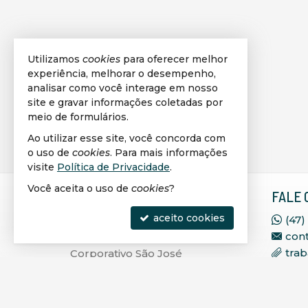
Utilizamos
cookies
para oferecer melhor
experiência, melhorar o desempenho,
analisar como você interage em nosso
site e gravar informações coletadas por
meio de formulários.
Ao utilizar esse site, você concorda com
o uso de
cookies
. Para mais informações
visite
Política de Privacidade
.
Você aceita o uso de
cookies
?
VIPLAGGE IMÓVEIS
FALE 
SELECIONADOS
aceito cookies
(47)
con
Rua 236, 71, Sala 402, Ed.
tra
Corporativo São José
Meia Praia - 88220-000
Itapema -
SC
mapa google