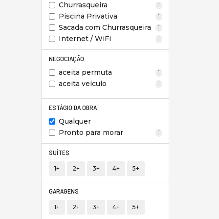
Churrasqueira
1
Piscina Privativa
1
Sacada com Churrasqueira
1
Internet / WiFi
1
NEGOCIAÇÃO
aceita permuta
1
aceita veículo
1
ESTÁGIO DA OBRA
Qualquer
Pronto para morar
1
SUÍTES
1+
2+
3+
4+
5+
GARAGENS
1+
2+
3+
4+
5+