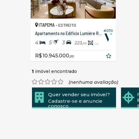
ITAPEMA -
ESTREITO
#070
Apartamento no Edifício Lumiére Residence
4
5
3
223,
186,
86
00
R$ 10.945.000,
00
1
imóvel encontrado
(nenhuma avaliação)
Quer vender seu imóvel?
Cadastre-se e anuncie
conosco