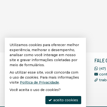
Utilizamos
cookies
para oferecer melhor
experiência, melhorar o desempenho,
analisar como você interage em nosso
VIPLAGGE IMÓVEIS
FALE 
site e gravar informações coletadas por
meio de formulários.
SELECIONADOS
(47)
Ao utilizar esse site, você concorda com
con
Rua 236, 71, Sala 402, Ed.
o uso de
cookies
. Para mais informações
tra
Corporativo São José
visite
Política de Privacidade
.
Meia Praia - 88220-000
Você aceita o uso de
cookies
?
Itapema -
SC
mapa google
aceito cookies