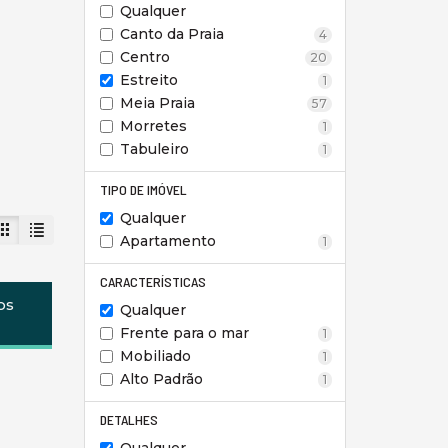
Qualquer
Canto da Praia
4
Centro
20
Estreito
1
Meia Praia
57
Morretes
1
Tabuleiro
1
TIPO DE IMÓVEL
Qualquer
Apartamento
1
CARACTERÍSTICAS
os
Qualquer
Frente para o mar
1
Mobiliado
1
Alto Padrão
1
DETALHES