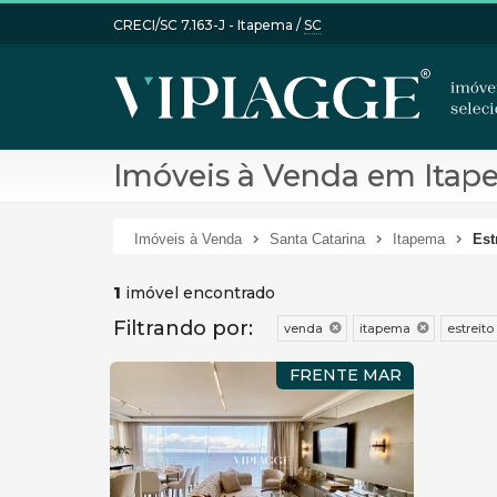
CRECI/SC 7.163-J
- Itapema /
SC
Imóveis à Venda em Itape
Imóveis à Venda
Santa Catarina
Itapema
Est
1
imóvel encontrado
Filtrando por:
venda
itapema
estreito
FRENTE MAR