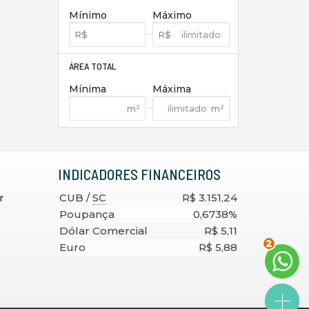
Mínimo
Máximo
ÁREA TOTAL
Mínima
Máxima
INDICADORES
FINANCEIROS
r
CUB /
SC
R$ 3.151,24
Poupança
0,6738%
Dólar Comercial
R$ 5,11
2
Euro
R$ 5,88