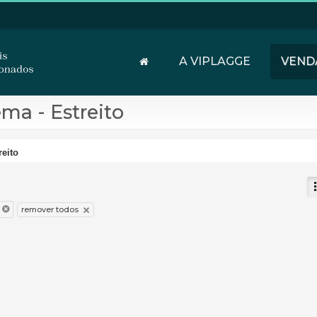
A VIPLAGGE
VEND
ma - Estreito
reito
remover todos