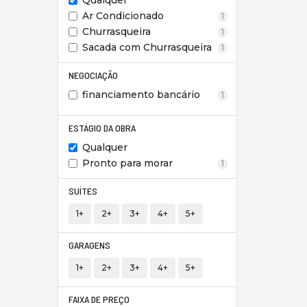
Qualquer
Ar Condicionado
1
Churrasqueira
1
Sacada com Churrasqueira
1
NEGOCIAÇÃO
financiamento bancário
1
ESTÁGIO DA OBRA
Qualquer
Pronto para morar
1
SUÍTES
1+
2+
3+
4+
5+
GARAGENS
1+
2+
3+
4+
5+
FAIXA DE PREÇO