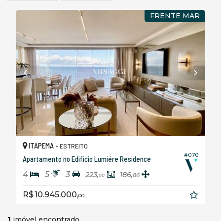
FRENTE MAR
ITAPEMA -
ESTREITO
#070
Apartamento no Edifício Lumiére Residence
4
5
3
223,
186,
86
00
R$ 10.945.000,
00
1
imóvel encontrado