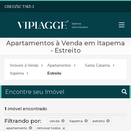
CRECI/SC 7.163-J
Apartamentos à Venda em Itapema
- Estreito
Imóveis à Venda
Apartamentos
Santa Catarina
Itapema
Estreito
Encontre seu Imóvel
1
imóvel encontrado
Filtrando por:
venda
itapema
estreito
remover todos
apartamento