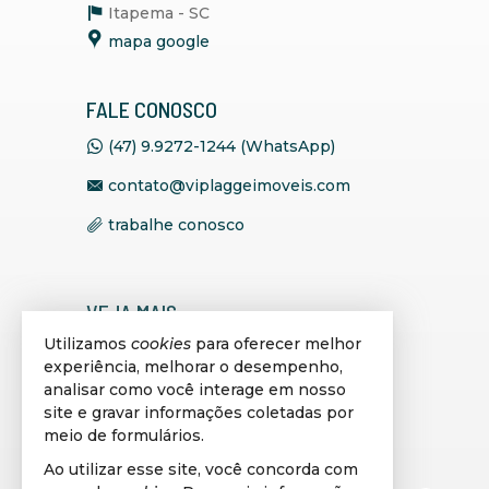
Itapema -
SC
mapa google
FALE CONOSCO
(47) 9.9272-1244 (WhatsApp)
contato@viplaggeimoveis.com
trabalhe conosco
VEJA MAIS
Utilizamos
cookies
para oferecer melhor
receba nosso newsletter
experiência, melhorar o desempenho,
indicadores financeiros
analisar como você interage em nosso
site e gravar informações coletadas por
cadastre seu imóvel
meio de formulários.
imóveis favoritos
Ao utilizar esse site, você concorda com