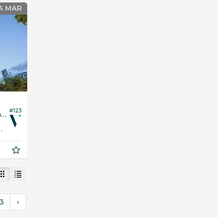
A MAR
#123
Apartamento no Edifício Villa de Capri
202,
00
3
›