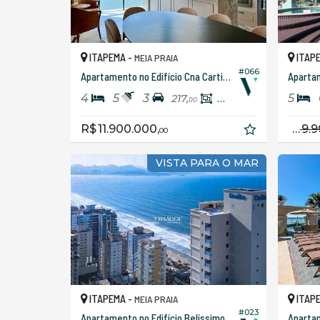
ITAPEMA -
ITAP
MEIA PRAIA
#066
Apartamento no Edifício Cna Cartier Residence
4
5
3
5
217,
180,
00
00
R$ 11.900.000,
R$ 9.900.000
00
VISTA PARA O MAR
ITAPEMA -
ITAP
MEIA PRAIA
#023
Apartamento no Edifício Belíssimo Dallo