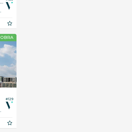
partamento Duplex no Edifício Azzure
296,
64
 OBRA
#129
148,
75