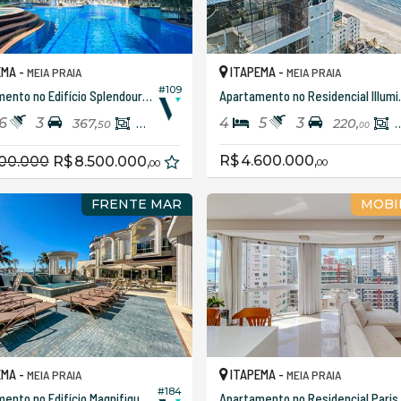
EMA -
ITAPEMA -
MEIA PRAIA
MEIA PRAIA
#109
Apartamento no Edifício Splendour Of The Sea - Torre B
Apartamento
6
3
4
5
3
367,
330,
220,
50
00
00
R$ 4.600.000,
R$ 8.500.000,
00
00
FRENTE MAR
MOBI
EMA -
ITAPEMA -
MEIA PRAIA
MEIA PRAIA
#184
Apartamento no Edifício Magnifique Imperiale
Apartamento no Residencial Paris