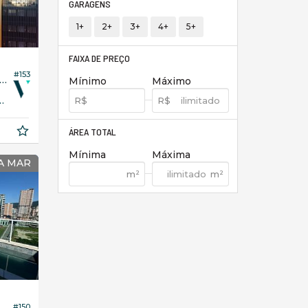
GARAGENS
1+
2+
3+
4+
5+
FAIXA DE PREÇO
#153
amento no Edifício Doha Tower Residence
Mínimo
Máximo
179,
00
ÁREA TOTAL
Mínima
Máxima
A MAR
#150