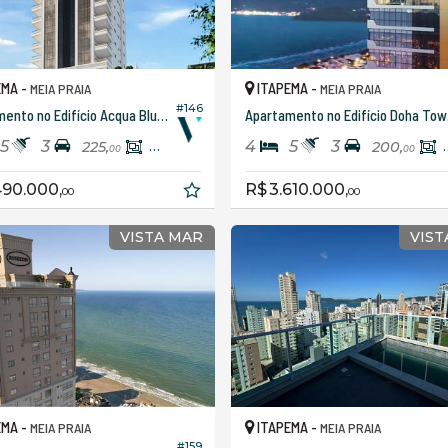
EMA -
ITAPEMA -
MEIA PRAIA
MEIA PRAIA
#146
Apartamento no Edifício Acqua Blue Residence
Apart
5
3
4
5
3
225,
202,
200,
00
00
00
490.000,
R$ 3.610.000,
00
00
VISTA MAR
VIST
EMA -
ITAPEMA -
MEIA PRAIA
MEIA PRAIA
#159