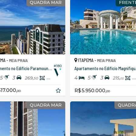
QUADRA MAR
FRENT
EMA -
ITAPEMA -
MEIA PRAIA
MEIA PRAIA
#180
Apartamento no Edifício Paramount Tower
Apartamen
5
3
4
5
3
269,
183,
215,
1
50
15
00
517.000,
R$ 5.950.000,
00
00
QUADRA MAR
QUADR