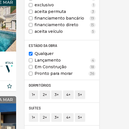
E MAR
exclusivo
1
aceita permuta
3
financiamento bancário
19
financiamento direto
15
aceita veículo
5
ESTÁGIO DA OBRA
Qualquer
Lançamento
4
#144
to no Edifício Magnifique Imperiale
Em Construção
18
Pronto para morar
90,
36
00
DORMITÓRIOS
1+
2+
3+
4+
5+
A MAR
SUÍTES
1+
2+
3+
4+
5+