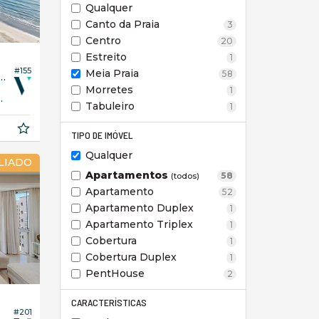
Qualquer
Canto da Praia
3
Centro
20
Estreito
1
#155
Meia Praia
58
 no Residencial Illuminato
Morretes
1
197,
67
Tabuleiro
1
TIPO DE IMÓVEL
Qualquer
LIADO
Apartamentos
58
(todos)
Apartamento
52
Apartamento Duplex
1
Apartamento Triplex
1
Cobertura
1
Cobertura Duplex
1
PentHouse
2
CARACTERÍSTICAS
#201