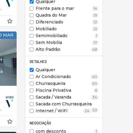
Qualquer
Frente para o mar
185,
14
00
Quadra do Mar
19
Diferenciado
12
Mobiliado
21
 O MAR
Semimobiliado
1
Sem Mobília
17
Alto Padrão
48
DETALHES
Qualquer
Ar Condicionado
40
Churrasqueira
50
Piscina Privativa
6
Sacada / Varanda
34
#189
Sacada com Churrasqueira
320,
52
00
Internet / WiFi
24
NEGOCIAÇÃO
com desconto
1