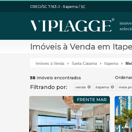
CRECI/SC 7.163-J
- Itapema /
SC
Imóveis à Venda em Itape
Imóveis à Venda
Santa Catarina
Itapema
Mei
Ordenar
58
imóveis encontrados
Filtrando por:
venda
itapema
meia pr
FRENTE MAR