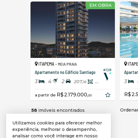
EM OBRA
ITAPEMA -
ITAP
MEIA PRAIA
#128
Apartamento no Edifício Santiago
3
4
2
3
207,
135,
18
00
R$ 2.
R$ 2.179.000,
a partir de
00
Ordenar
58
imóveis encontrados
Utilizamos
cookies
para oferecer melhor
experiência, melhorar o desempenho,
analisar como você interage em nosso