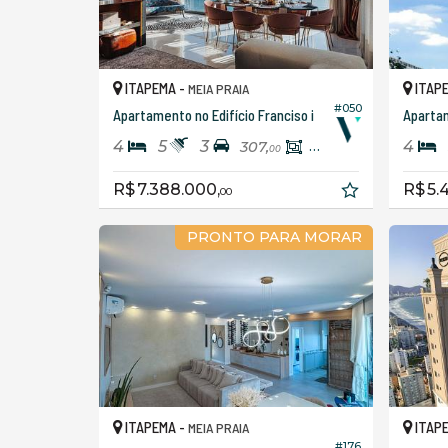
ITAPEMA -
ITAP
MEIA PRAIA
#050
Apartamento no Edifício Franciso i
4
5
3
4
307,
166,
00
00
R$ 7.388.000,
R$ 5.
00
PRONTO PARA MORAR
ITAPEMA -
ITAP
MEIA PRAIA
#176