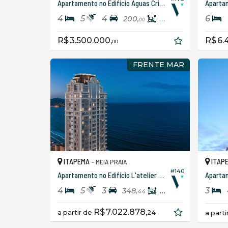
Apartamento no Edifício Aguas Cristalinas
4
5
4
6
200,
188,
00
00
R$ 3.500.000,
R$ 6.
00
FRENTE MAR
ITAPEMA -
ITAP
MEIA PRAIA
#140
Apartamento no Edifício L'atelier Concept Homes
4
5
3
3
348,
213,
44
72
R$ 7.022.878,
a partir de
24
a part