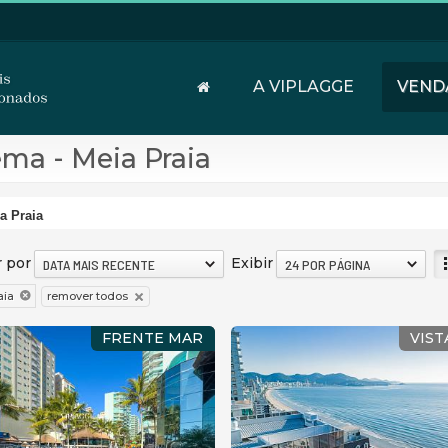
A VIPLAGGE
VEND
ma - Meia Praia
a Praia
 por
Exibir
DATA MAIS RECENTE
24 POR PÁGINA
remover todos
aia
FRENTE MAR
VIST