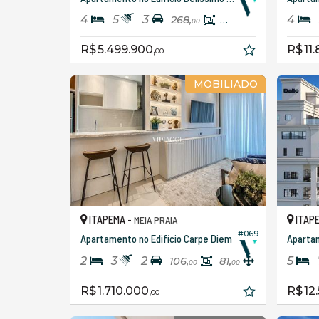
4
5
3
4
268,
157,
40
00
R$ 5.499.900,
R$ 11
00
MOBILIADO
ITAPEMA -
ITAP
MEIA PRAIA
#069
Apartamento no Edifício Carpe Diem
2
3
2
5
106,
81,
00
00
R$ 1.710.000,
R$ 12
00