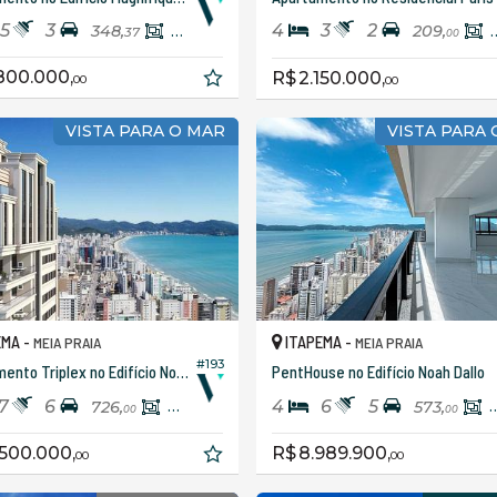
5
3
4
3
2
348,
217,
209,
37
90
00
.800.000,
R$ 2.150.000,
00
00
VISTA PARA O MAR
VISTA PARA
EMA -
ITAPEMA -
MEIA PRAIA
MEIA PRAIA
#193
Apartamento Triplex no Edifício Noah Dallo
PentHouse no Edifício Noah Dallo
7
6
4
6
5
726,
455,
573,
00
00
00
.500.000,
R$ 8.989.900,
00
00