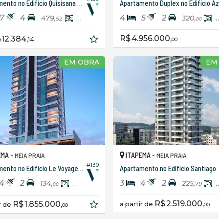
Apartamento no Edifício Quisisana Residence
A
7
4
4
5
2
479,
250,
320,
52
05
00
R$ 4.956.000,
412.384,
14
00
EM OBRA
EM
EMA -
ITAPEMA -
MEIA PRAIA
MEIA PRAIA
#130
Apartamento no Edifício Le Voyage Residence
Apartamento no Edifício Santiago
4
2
3
4
2
134,
114,
225,
79
00
00
R$ 2.519.000,
R$ 1.855.000,
a partir de
ir de
00
00