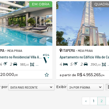
EM OBRA
QUADR
EMA -
ITAPEMA -
MEIA PRAIA
MEIA PRAIA
#124
Apartamento no Residencial Villa Aurora
4
2
4
5
2
185,
123,
390,
40
00
00
520.000,
R$ 4.955.265,
a partir de
00
04
 por
Exibir
DATA MAIS RECENTE
24 POR PÁGINA
‹
1
2