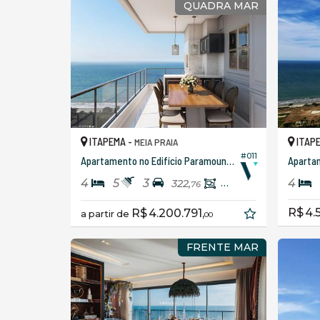
QUADRA MAR
ITAPEMA -
ITAP
MEIA PRAIA
#011
Apartamento no Edifício Paramount Tower
4
5
3
4
322,
183,
76
00
R$ 4.
R$ 4.200.791,
a partir de
00
FRENTE MAR