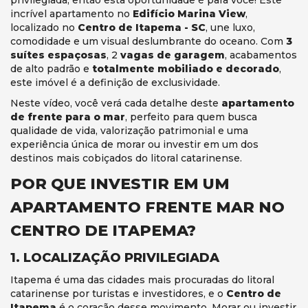
incrível apartamento no
Edifício Marina View
,
localizado no
Centro de Itapema - SC
, une luxo,
comodidade e um visual deslumbrante do oceano. Com
3
suítes espaçosas
, 2
vagas de garagem
, acabamentos
de alto padrão e
totalmente mobiliado e decorado
,
este imóvel é a definição de exclusividade.
Neste vídeo, você verá cada detalhe deste
apartamento
de frente para o mar
, perfeito para quem busca
qualidade de vida, valorização patrimonial e uma
experiência única de morar ou investir em um dos
destinos mais cobiçados do litoral catarinense.
POR QUE INVESTIR EM UM
APARTAMENTO FRENTE MAR NO
CENTRO DE ITAPEMA?
1. LOCALIZAÇÃO PRIVILEGIADA
Itapema é uma das cidades mais procuradas do litoral
catarinense por turistas e investidores, e o
Centro de
Itapema
é o coração desse movimento. Morar ou investir