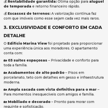
💰
Rentabilidade garantida:
Ótima opção para
aluguel
de temporada
e retorno financeiro rápido.
💰
Escassez de terrenos:
A valorização contínua faz
com que imóveis como esse sejam cada vez mais raros.
3. EXCLUSIVIDADE E CONFORTO EM CADA
DETALHE
O
Edifício Marina View
foi projetado para proporcionar
uma experiência única aos moradores. O apartamento
conta com:
🏡
03 suítes espaçosas
– Privacidade e conforto para
toda a família.
🏡
Acabamentos de alto padrão
– Pisos em
porcelanato, teto com detalhes em gesso e infraestrutura
moderna.
🏡
Ampla sacada com vista definitiva para o mar
–
Para momentos inesquecíveis com amigos e família.
🏡
Mobiliado e decorado
– Pronto para morar com
requinte e sofisticação.