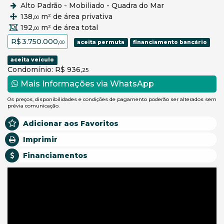
Alto Padrão - Mobiliado - Quadra do Mar
138,
m² de área privativa
00
192,
m² de área total
00
R$ 3.750.000,
aceita permuta
financiamento bancário
00
aceita veículo
Condomínio: R$ 936,
25
Mais Informações via WhatsApp
Os preços, disponibilidades e condições de pagamento poderão ser alterados sem
prévia comunicação.
Adicionar aos Favoritos
Imprimir
Financiamentos