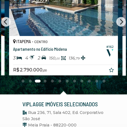
ITAPEMA -
CENTRO
6
#162
Apartamento no Edifício Módena
3
4
2
150,
136,
79
00
R$ 2.790.000,
00
VIPLAGGE IMÓVEIS SELECIONADOS
Rua 236, 71, Sala 402, Ed. Corporativo
São José
Meia Praia - 88220-000