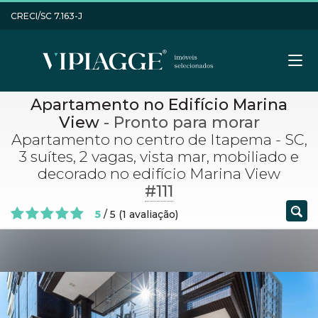
CRECI/SC 7.163-J
Apartamento no Edifício Marina
View
- Pronto para morar
Apartamento no centro de Itapema - SC,
3 suítes, 2 vagas, vista mar, mobiliado e
decorado no edifício Marina View
#111
5
/
5
(
1
avaliação)