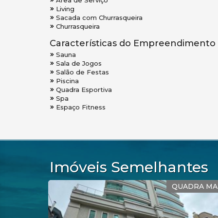
Área de Serviço
Living
Sacada com Churrasqueira
Churrasqueira
Características do Empreendimento
Sauna
Sala de Jogos
Salão de Festas
Piscina
Quadra Esportiva
Spa
Espaço Fitness
Imóveis Semelhantes
O MAR
QUADRA MAR