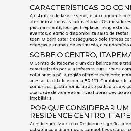
CARACTERÍSTICAS DO CO
A estrutura de lazer e serviços do condomínio 
atendem a todas as faixas etárias. Os moradore
piscina infantil, lounge, fireplace, living extern
eventos, o edifício disponibiliza salão de festa
teen. O bem estar é assegurado pelo fitness ce
crianças e animais de estimação, o condomínio o
SOBRE O CENTRO, ITAPEMA
O Centro de Itapema é um dos bairros mais tradic
caracterizado por sua infraestrutura urbana com
cotidianas a pé. A região oferece excelente mob
acesso da cidade e com a BR 101. Combinando a
comércios, gastronomia de alto padrão e serviç
qualidade de vida e atrai investidores devido a
imobiliária.
POR QUE CONSIDERAR U
RESIDENCE CENTRO, ITAP
Considerar o Montreux Residence significa ide
estratégico e diferenciais competitivos claros