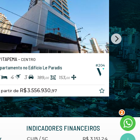
PEMA -
ITAPEMA -
CENTRO
CE
#204
mento no Edifício Le Paradis
Apartamento no 
4
3
3
4
2
189,
153,
00
00
R$ 2.790.00
R$ 3.556.930,
tir de
97
2
INDICADORES
FINANCEIROS
r
CUB /
SC
R$ 3.151,24