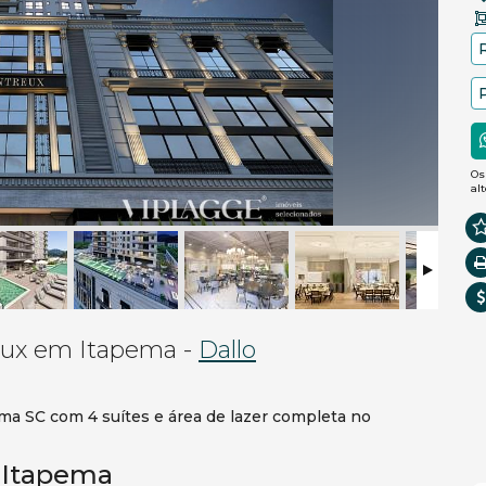
Os
al
eux em Itapema -
Dallo
ma SC com 4 suítes e área de lazer completa no
 Itapema