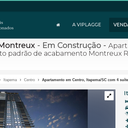
A VIPLAGGE
VEND
 Montreux
- Em Construção
-
Apart
alto padrão de acabamento Montreux 
Itapema
Centro
Apartamento em Centro, Itapema/SC com 4 suíte
I