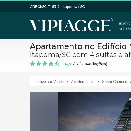
CRECI/SC 7.163-J
- Itapema /
SC
Apartamento no Edifício
Itapema/SC com 4 suítes e 
4,7
/
5
(
3
avaliações)
Imóveis à Venda
Apartamentos
Santa Catarina