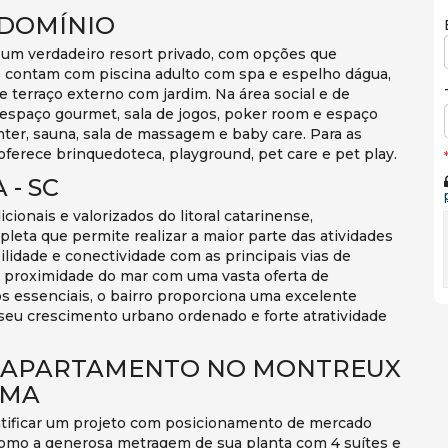
NDOMÍNIO
é um verdadeiro resort privado, com opções que
s contam com piscina adulto com spa e espelho dágua,
o e terraço externo com jardim. Na área social e de
s, espaço gourmet, sala de jogos, poker room e espaço
nter, sauna, sala de massagem e baby care. Para as
ferece brinquedoteca, playground, pet care e pet play.
 - SC
ionais e valorizados do litoral catarinense,
pleta que permite realizar a maior parte das atividades
ilidade e conectividade com as principais vias de
 proximidade do mar com uma vasta oferta de
os essenciais, o bairro proporciona uma excelente
o seu crescimento urbano ordenado e forte atratividade
M APARTAMENTO NO MONTREUX
EMA
ntificar um projeto com posicionamento de mercado
, como a generosa metragem de sua planta com 4 suítes e