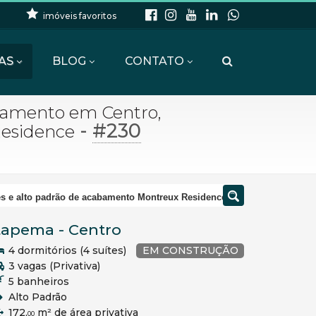
imóveis favoritos
AS
BLOG
CONTATO
amento em Centro,
-
#230
Residence
s e alto padrão de acabamento Montreux Residence
tapema
-
Centro
4 dormitórios (4 suítes)
EM CONSTRUÇÃO
3 vagas (Privativa)
5 banheiros
Alto Padrão
172,
m² de área privativa
00