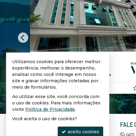
ITAPEMA -
CENTRO
Utilizamos
cookies
para oferecer melhor
#113
#147
Apartamento no Edifício Brisa do Mar
experiência, melhorar o desempenho,
analisar como você interage em nosso
4
5
3
215,
194,
00
00
site e gravar informações coletadas por
meio de formulários.
R$ 3.890.000,
00
Ao utilizar esse site, você concorda com
o uso de
cookies
. Para mais informações
visite
Política de Privacidade
.
Você aceita o uso de
cookies
?
VIPLAGGE IMÓVEIS
FALE 
SELECIONADOS
aceito cookies
(47)