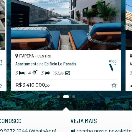
ITAPEMA -
ITA
CENTRO
#166
Apartamento no Edifício Le Paradis
Aparta
3
4
3
3
153,
00
R$ 3.410.000,
a par
00
CONOSCO
VEJA MAIS
 9.9272-1244 (WhatsApp)
receba nosso newslette