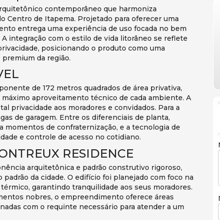
rquitetônico contemporâneo que harmoniza
o Centro de Itapema. Projetado para oferecer uma
mento entrega uma experiência de uso focada no bem
A integração com o estilo de vida litorâneo se reflete
privacidade, posicionando o produto como uma
o premium da região.
VEL
onente de 172 metros quadrados de área privativa,
r o máximo aproveitamento técnico de cada ambiente. A
tal privacidade aos moradores e convidados. Para a
gas de garagem. Entre os diferenciais de planta,
ra momentos de confraternização, e a tecnologia de
cidade e controle de acesso no cotidiano.
MONTREUX RESIDENCE
ência arquitetônica e padrão construtivo rigoroso,
o padrão da cidade. O edifício foi planejado com foco na
 térmico, garantindo tranquilidade aos seus moradores.
mentos nobres, o empreendimento oferece áreas
nadas com o requinte necessário para atender a um