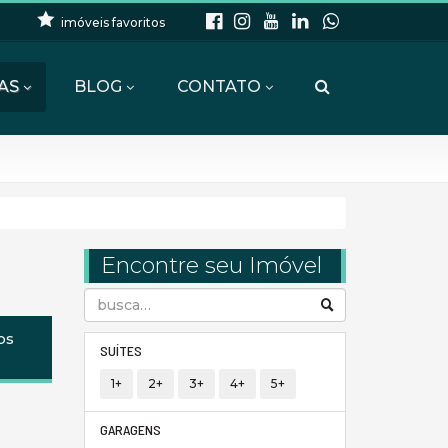
imóveis favoritos
AS
BLOG
CONTATO
Encontre seu Imóvel
os
SUÍTES
1+
2+
3+
4+
5+
GARAGENS