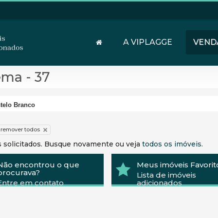
A VIPLAGGE
VEND
ema - 37
telo Branco
remover todos
s solicitados. Busque novamente ou veja
todos os imóveis
.
Não encontrou o que
Meus imóveis Favorit
procurava?
Lista de imóveis
Entre em contato
adicionados