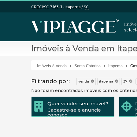
CRECI/SC 7.163-J
- Itapema /
SC
Imóveis à Venda em Itap
Imóveis à Venda
Santa Catarina
Itapema
Cas
Filtrando por:
venda
itapema
37
Não foram encontrados imóveis com os critério
Quer vender seu imóvel?
Cadastre-se e anuncie
conosco