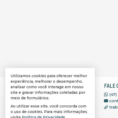
Utilizamos
cookies
para oferecer melhor
experiência, melhorar o desempenho,
VIPLAGGE IMÓVEIS
FALE 
analisar como você interage em nosso
SELECIONADOS
site e gravar informações coletadas por
(47)
meio de formulários.
con
Rua 236, 71, Sala 402, Ed.
Ao utilizar esse site, você concorda com
tra
Corporativo São José
o uso de
cookies
. Para mais informações
Meia Praia - 88220-000
visite
Política de Privacidade
.