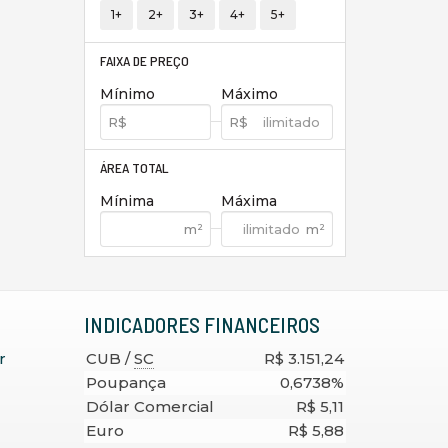
1+
2+
3+
4+
5+
FAIXA DE PREÇO
Mínimo
Máximo
ÁREA TOTAL
Mínima
Máxima
INDICADORES
FINANCEIROS
r
CUB /
SC
R$ 3.151,24
Poupança
0,6738%
Dólar Comercial
R$ 5,11
Euro
R$ 5,88