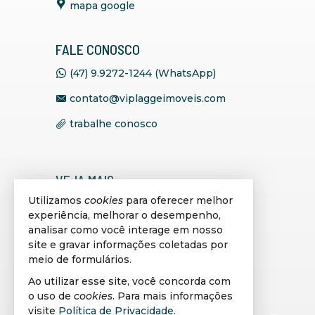
mapa google
FALE CONOSCO
(47) 9.9272-1244 (WhatsApp)
contato@viplaggeimoveis.com
trabalhe conosco
VEJA MAIS
Utilizamos
cookies
para oferecer melhor
receba nosso newsletter
experiência, melhorar o desempenho,
indicadores financeiros
analisar como você interage em nosso
site e gravar informações coletadas por
cadastre seu imóvel
meio de formulários.
imóveis favoritos
Ao utilizar esse site, você concorda com
o uso de
cookies
. Para mais informações
mapa de imóveis
visite
Política de Privacidade
.