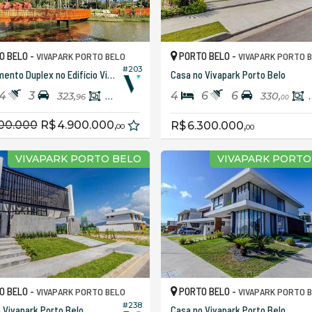
O BELO -
PORTO BELO -
VIVAPARK PORTO BELO
VIVAPARK PORTO 
#203
Apartamento Duplex no Edifício Vista Jardins
Casa no Vivapark Porto Belo
4
3
4
6
6
323,
250,
330,
96
64
00
R$ 4.900.000,
R$ 6.300.000,
00
00
VIVAPARK PORTO BELO
VIVAPARK PORTO
O BELO -
PORTO BELO -
VIVAPARK PORTO BELO
VIVAPARK PORTO 
#238
 Vivapark Porto Belo
Casa no Vivapark Porto Belo