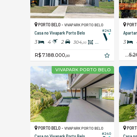
PORTO BELO -
PORT
VIVAPARK PORTO BELO
#243
Casa no Vivapark Porto Belo
3
4
2
3
304,
280,
00
00
R$ 5.200.000
R$ 7.188.000,
00
VIVAPARK PORTO BELO
PORTO BELO -
PORT
VIVAPARK PORTO BELO
#240
Casa no Vivapark Porto Belo
Casa no