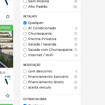
Sem Mobília
3
Alto Padrão
11,
12
68
DETALHES
Qualquer
APARK
Ar Condicionado
1
Churrasqueira
7
Piscina Privativa
7
Sacada / Varanda
6
Sacada com Churrasqueira
7
Internet / WiFi
1
NEGOCIAÇÃO
com desconto
1
BELO
financiamento bancário
3
#186
financiamento direto
2
8,
60
aceita veículo
2
ESTÁGIO DA OBRA