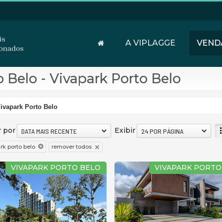
A VIPLAGGE
VEND
 Belo - Vivapark Porto Belo
ivapark Porto Belo
 por
Exibir
DATA MAIS RECENTE
24 POR PÁGINA
remover todos
rk porto belo
VIVAPARK PORTO BELO
VIVAPARK PORTO