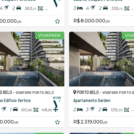
4
2
3
4
2
363,
339,
335,
3
00
00
00
R$ 8.000.000,
100.000,
00
00
VIVAPARK
VIV
O BELO -
PORTO BELO -
VIVAPARK PORTO BELO
VIVAPARK PORTO 
#198
no Edificio Vertice
Apartamento Garden
1
1
2
3
2
60,
48,
129,
8
86
86
50
0.000,
R$ 2.319.000,
00
00