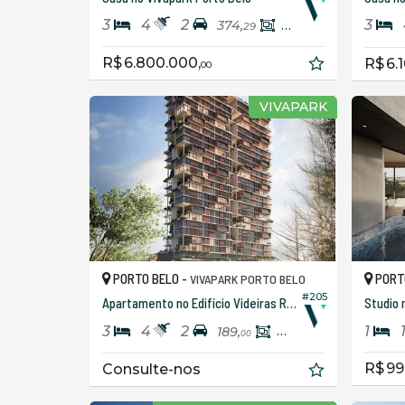
3
4
2
3
374,
350,
29
29
R$ 6.800.000,
R$ 6.
00
VIVAPARK
PORTO BELO -
PORT
VIVAPARK PORTO BELO
#205
Apartamento no Edifício Videiras Residence
Studio 
3
4
2
1
189,
159,
00
00
R$ 99
Consulte-nos