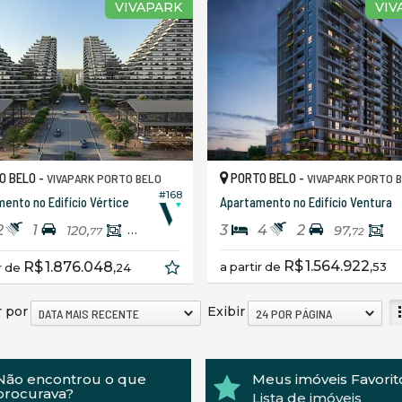
VIVAPARK
VIV
O BELO -
PORTO BELO -
VIVAPARK PORTO BELO
VIVAPARK PORTO 
#168
ento no Edifício Vértice
Apartamento no Edifício Ventura
2
1
3
4
2
120,
100,
97,
77
77
72
R$ 1.564.922,
R$ 1.876.048,
a partir de
53
ir de
24
 por
Exibir
DATA MAIS RECENTE
24 POR PÁGINA
Não encontrou o que
Meus imóveis Favorit
procurava?
Lista de imóveis