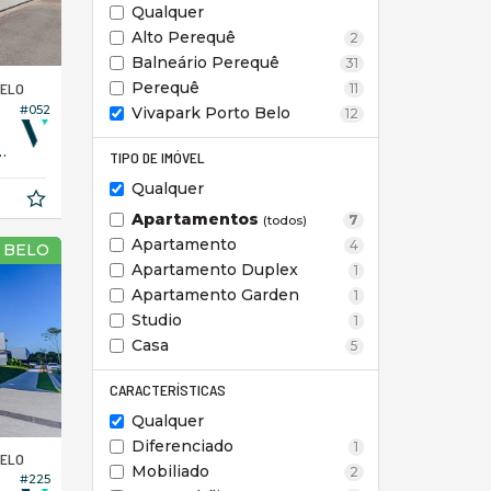
Qualquer
Alto Perequê
2
Balneário Perequê
31
Perequê
BELO
11
#052
Vivapark Porto Belo
12
284,
TIPO DE IMÓVEL
00
Qualquer
Apartamentos
7
(todos)
Apartamento
4
 BELO
Apartamento Duplex
1
Apartamento Garden
1
Studio
1
Casa
5
CARACTERÍSTICAS
Qualquer
Diferenciado
1
BELO
Mobiliado
2
#225