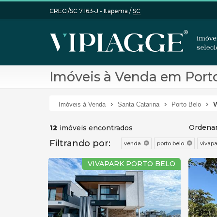
CRECI/SC 7.163-J
- Itapema /
SC
Imóveis à Venda em Porto
Imóveis à Venda
Santa Catarina
Porto Belo
V
Ordenar
12
imóveis encontrados
Filtrando por:
venda
porto belo
vivapa
VIVAPARK PORTO BELO