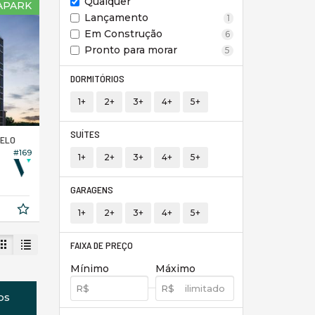
Qualquer
APARK
Lançamento
1
Em Construção
6
Pronto para morar
5
DORMITÓRIOS
1+
2+
3+
4+
5+
SUÍTES
BELO
#169
1+
2+
3+
4+
5+
GARAGENS
1+
2+
3+
4+
5+
FAIXA DE PREÇO
Mínimo
Máximo
os