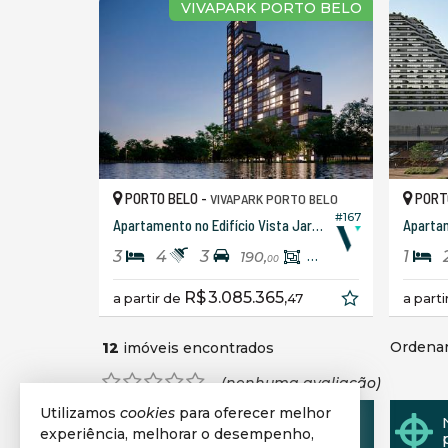
VIVAPARK PORTO BELO
PORTO BELO -
PORT
VIVAPARK PORTO BELO
#167
Apartamento no Edifício Vista Jardins
Apartam
3
4
3
1
190,
175,
45
00
R$ 3.085.365,
a partir de
47
a part
Ordenar
12
imóveis encontrados
(nenhuma avaliação)
Utilizamos
cookies
para oferecer melhor
Quer vender seu imóvel?
experiência, melhorar o desempenho,
Cadastre-se e anuncie